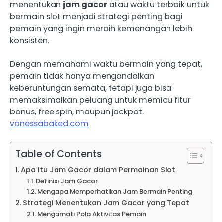
menentukan
jam gacor
atau waktu terbaik untuk
bermain slot menjadi strategi penting bagi
pemain yang ingin meraih kemenangan lebih
konsisten.
Dengan memahami waktu bermain yang tepat,
pemain tidak hanya mengandalkan
keberuntungan semata, tetapi juga bisa
memaksimalkan peluang untuk memicu fitur
bonus, free spin, maupun jackpot.
vanessabaked.com
Table of Contents
Apa Itu Jam Gacor dalam Permainan Slot
Definisi Jam Gacor
Mengapa Memperhatikan Jam Bermain Penting
Strategi Menentukan Jam Gacor yang Tepat
Mengamati Pola Aktivitas Pemain