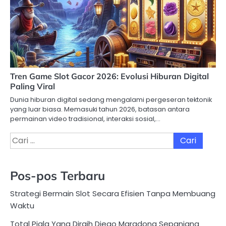
Tren Game Slot Gacor 2026: Evolusi Hiburan Digital
Paling Viral
Dunia hiburan digital sedang mengalami pergeseran tektonik
yang luar biasa. Memasuki tahun 2026, batasan antara
permainan video tradisional, interaksi sosial,…
Cari
untuk:
Pos-pos Terbaru
Strategi Bermain Slot Secara Efisien Tanpa Membuang
Waktu
Total Piala Yang Diraih Diego Maradona Sepanjang