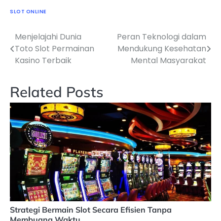
SLOT ONLINE
Menjelajahi Dunia
Peran Teknologi dalam
Navigasi
Toto Slot Permainan
Mendukung Kesehatan
pos
Kasino Terbaik
Mental Masyarakat
Related Posts
Strategi Bermain Slot Secara Efisien Tanpa
Membuang Waktu